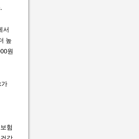
.
원에서
더 높
000원
ix가
 보험
 건강