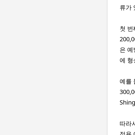
류가 
첫 번
200
은 예
에 형
예를 들
300,
Shin
따라서
적용 