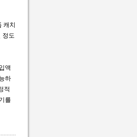
폼 캐치
릴 정도
구입액
가능하
긍정적
인기를