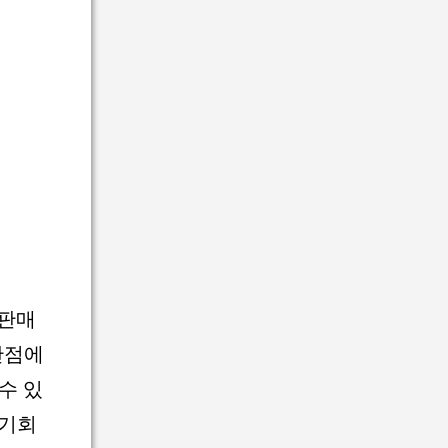
 판매
산점에
수 있
 기회