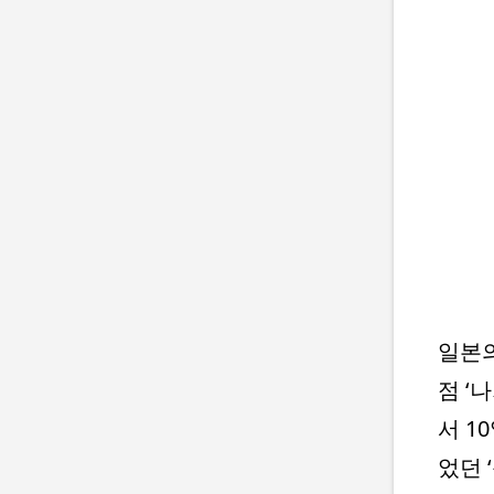
일본의
점 ‘
서 1
었던 