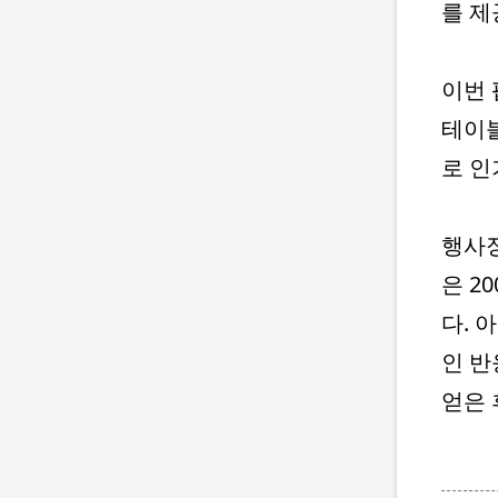
를 제
이번 
테이블
로 인
행사장
은 2
다. 
인 반
얻은 