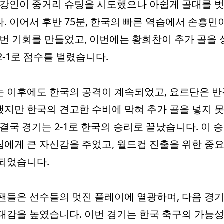
이강인이 중거리 슈팅을 시도했으나 아쉽게 골대를 
. 이어서 후반 75분, 한국의 빠른 역습에서 손흥민
 번 기회를 만들었고, 이번에는 황희찬이 추가 골을
2-1로 점수를 벌렸습니다.
 이후에도 한국의 공격이 계속되었고, 요르단은 
지만 한국의 견고한 수비에 막혀 추가 골을 넣지 
 결국 경기는 2-1로 한국의 승리로 끝났습니다. 이 
에게 큰 자신감을 주었고, 월드컵 진출을 위한 중요
되었습니다.
팬들은 선수들의 멋진 플레이에 열광하며, 다음 경기
대감을 높였습니다. 이번 경기는 한국 축구의 가능성