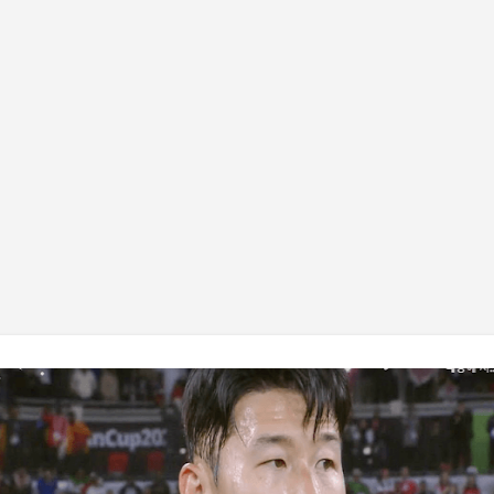
기본 콘텐츠로 건너뛰기