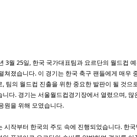
5년 3월 25일, 한국 국가대표팀과 요르단의 월드컵 예
펼쳐졌습니다. 이 경기는 한국 축구 팬들에게 매우 
, 팀의 월드컵 진출을 위한 중요한 발판이 될 것으
니다. 경기는 서울월드컵경기장에서 열렸으며, 많
응원을 위해 모였습니다.
 시작부터 한국의 주도 속에 진행되었습니다. 한