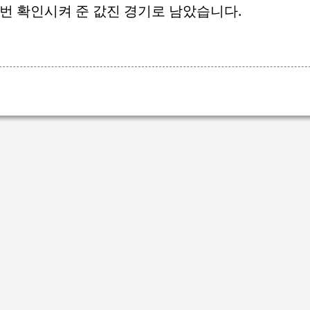
 번 확인시켜 준 값진 경기로 남았습니다.