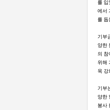
를 입
에서 
를 돕
기부금
양한 
의 참
위해 
욱 강
기부는
양한 
봉사 