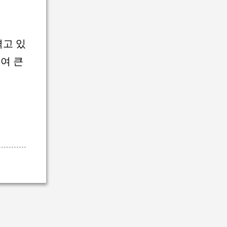
겪고 있
여 큰