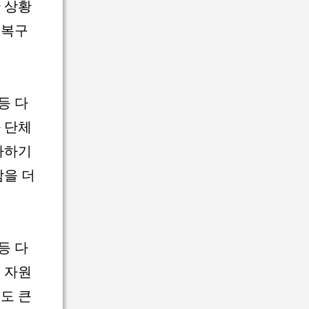
 상황
 복구
등 다
 단체
다하기
감을 더
등 다
 자원
도 큰