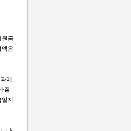
지원금
급액은
결과에
달라질
급일자
니다.