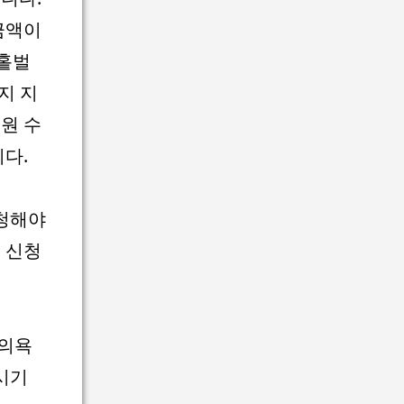
금액이
 홑벌
지 지
원 수
다.
신청해야
 신청
 의욕
시기