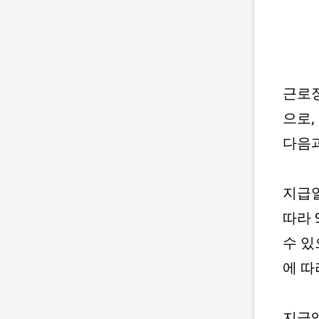
근로
으로,
다음과
지급일
따라 
수 있
에 따
지급액