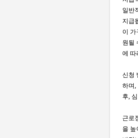
일반적
지급됩
이 가
원될 
에 따
신청 
하며,
후, 
근로장
을 높