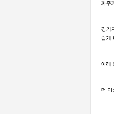
파주페
경기지
쉽게 
아래 
더 이