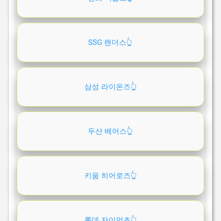
SSG 랜더스👆️
삼성 라이온즈👆️
두산 베어스👆️
키움 히어로즈👆️
롯데 자이언츠👆️