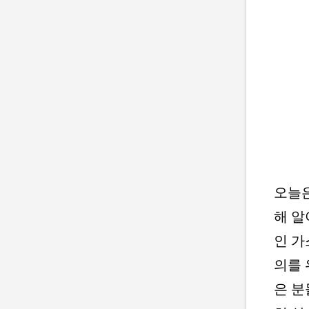
오늘은
해 알
인 가
의를 
은 분