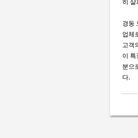
히 살
경동 
업체로
고객의
이 특
분으로
다.