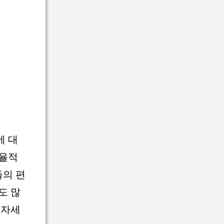
에 대
효율적
들의 편
도 많
 자세