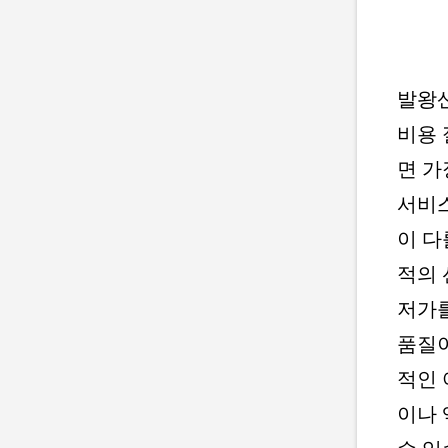
발왕산
비용 
면 가
서비스
이 다
적의 
저가
품질이
적인 
이나 