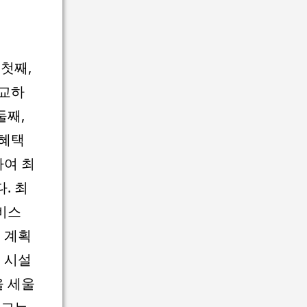
첫째,
비교하
둘째,
 혜택
하여 최
. 최
비스
 계획
 시설
을 세울