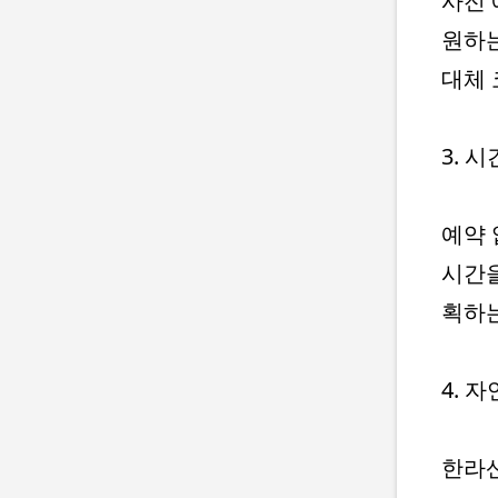
사전 
원하는
대체 
3. 
예약 
시간을
획하는
4. 
한라산