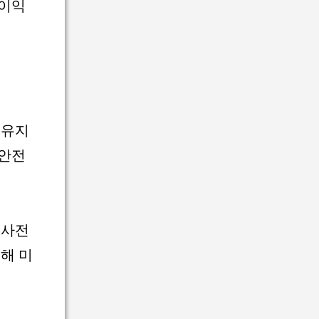
불이익
 유지
 안전
 사전
해 미