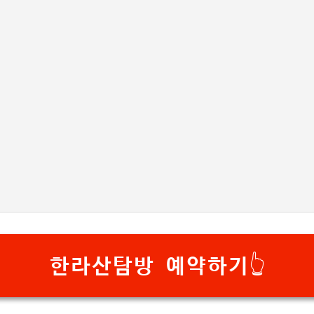
기본 콘텐츠로 건너뛰기
한라산탐방 예약하기👆