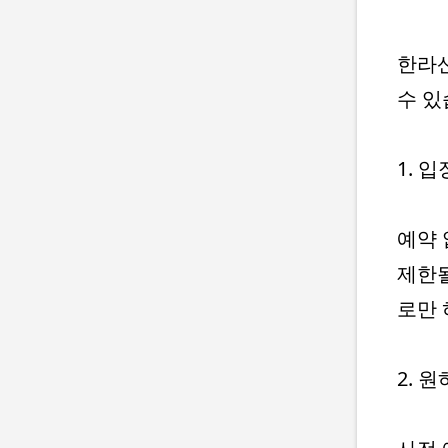
한라산
수 있
1. 
예약 
제한될
로만 
2. 