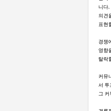
니다.
의견을
표현할
경쟁에
영향을
탈락할
커뮤니
서 투
그 커
결론적